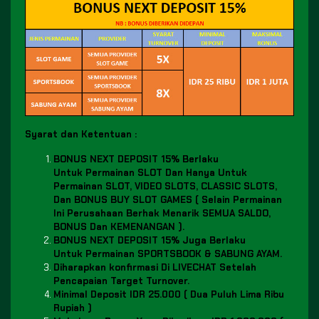
Syarat dan Ketentuan :
BONUS NEXT DEPOSIT 15% Berlaku
Untuk Permainan SLOT Dan Hanya Untuk
Permainan SLOT, VIDEO SLOTS, CLASSIC SLOTS,
Dan BONUS BUY SLOT GAMES ( Selain Permainan
Ini Perusahaan Berhak Menarik SEMUA SALDO,
BONUS Dan KEMENANGAN ).
BONUS NEXT DEPOSIT 15% Juga Berlaku
Untuk Permainan SPORTSBOOK & SABUNG AYAM.
Diharapkan konfirmasi Di LIVECHAT Setelah
Pencapaian Target Turnover.
Minimal Deposit IDR 25.000 ( Dua Puluh Lima Ribu
Rupiah )