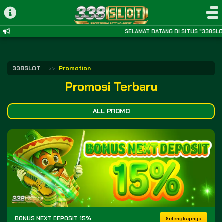
SELAMAT DATANG DI SITUS "338SLOT" PR
338SLOT
Promotion
Promosi Terbaru
ALL PROMO
BONUS NEXT DEPOSIT 15%
Selengkapnya