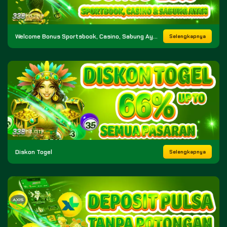
Welcome Bonus Sportsbook, Casino, Sabung Ayam
Selengkapnya
Diskon Togel
Selengkapnya