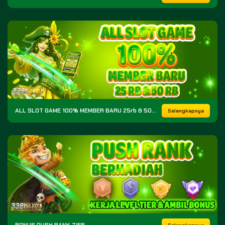
ALL SLOT GAME 100% MEMBER BARU 25rb & 50rb
Selengkapnya