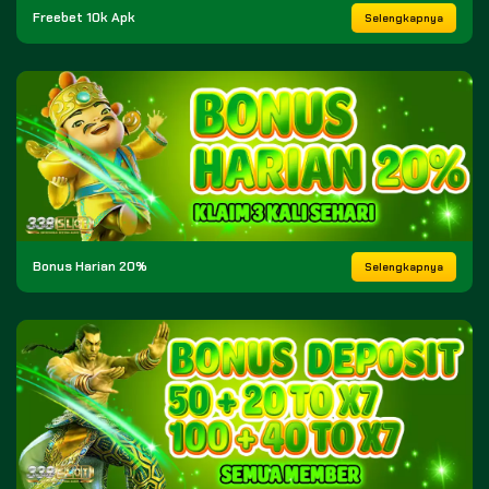
Freebet 10k Apk
Selengkapnya
Bonus Harian 20%
Selengkapnya