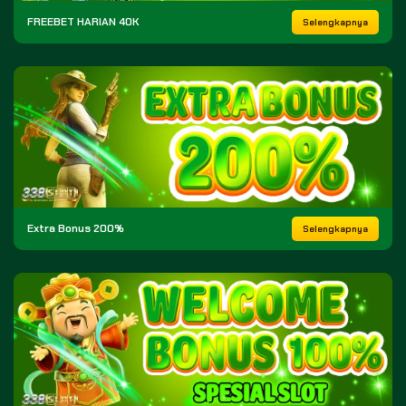
FREEBET HARIAN 40K
Selengkapnya
Extra Bonus 200%
Selengkapnya